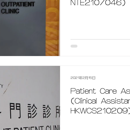
NTE2107046)
2021年2月15日
Patient Care Ass
(Clinical Assist
HKWCS210209