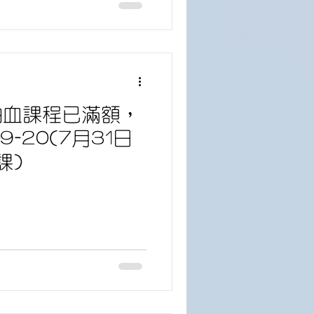
0抽血課程已滿額，
-20(7月31日
課)