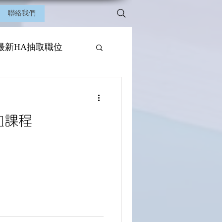
聯絡我們
最新HA抽取職位
抽血課程