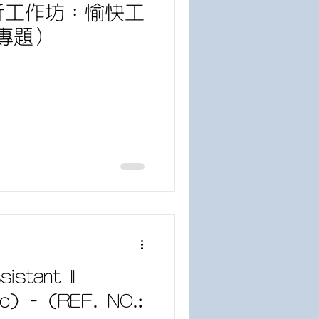
分析工作坊：愉快工
專題）
istant II
ic) - (REF. NO.: