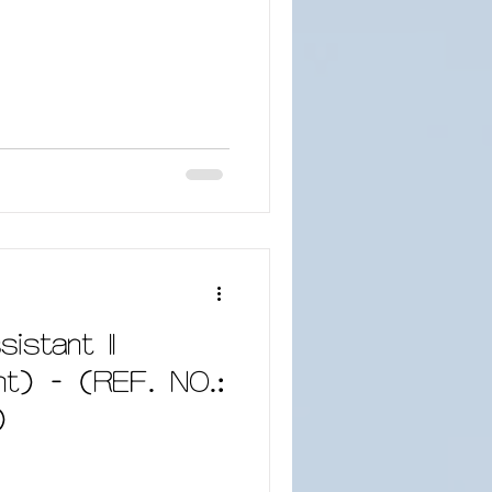
istant II
ant) - (REF. NO.:
)