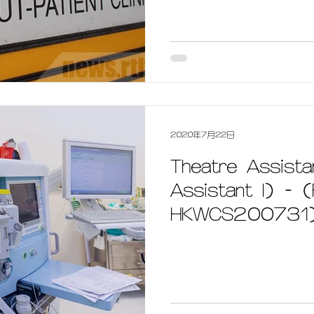
2020年7月22日
Theatre Assista
Assistant I) - 
HKWCS200731