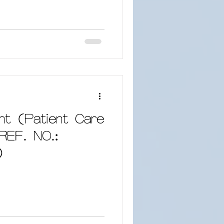
nt (Patient Care
(REF. NO.:
)