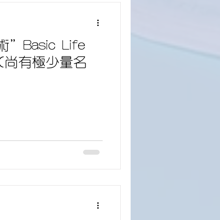
asic Life
S) (尚有極少量名