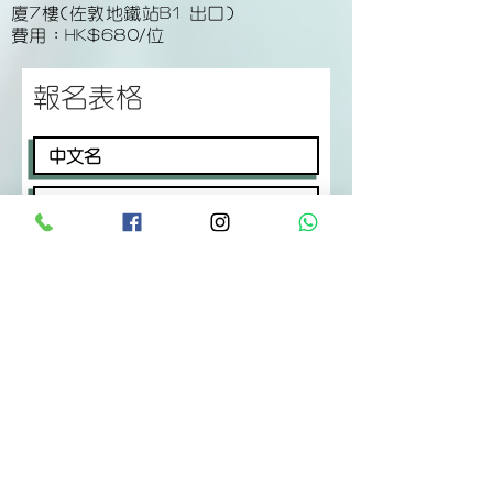
廈7樓(佐敦地鐵站B1 出口)
費用：HK$680/位
報名表格
付款(PayMe)