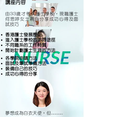
講座內容
由33歲才考入護士學校，現職護士
何思婷女士親自分享成功心得及面
試技巧
香港護士發展歷史
進入護士學校的不同途徑
不同職系的工作特質
開始計劃護士生涯的方法
各學院申請方法
面試及筆試準備方法
裝備自己的技巧
成功心得的分享
夢想成為白衣天使，但..........