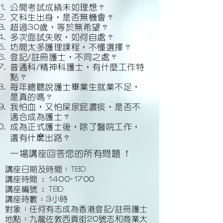
公開考試成績未如理想？
文科生出身，是否無機會？
超過30歲，等於無希望？
多次面試失敗，如何自處？
坊間太多護理課程，不懂選擇？
登記/註冊護士，不同之處？
普通科/精神科護士，有什麼工作特
點？
每年總聽說護士畢業生就業不足，
是真的嗎？
我怕血，又怕屎尿屁濃痰，是否不
適合成為護士？
成為正式護士後，除了醫院工作，
還有什麽出路？
一場講座回答您的所有問題 !
講座日期及時間：TBD
講座時間 :
1400-1700
講座編號 : TBD
講座時數：3小時
對象：任何有志成為香港登記/註冊護士
地點：九龍佐敦西貢街20號志和商業大