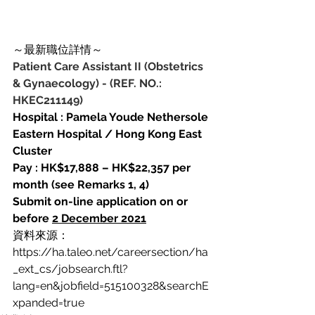
～最新職位詳情～
Patient Care Assistant II (Obstetrics 
& Gynaecology)
-
(REF. NO.: 
HKEC211149)
Hospital : Pamela Youde Nethersole 
Eastern Hospital / Hong Kong East 
Cluster
Pay : HK$17,888 – HK$22,357 per 
month (see Remarks 1, 4)
Submit on-line application on or 
before 
2 December 2021
資料來源：
https://ha.taleo.net/careersection/ha
_ext_cs/jobsearch.ftl?
lang=en&jobfield=515100328&searchE
xpanded=true