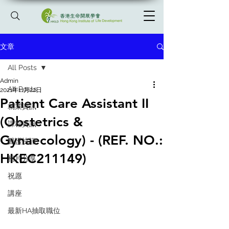
文章
All Posts
Admin
All Posts
2021年11月22日
Patient Care Assistant II
就業資訊
(Obstetrics &
課程資訊
Gynaecology) - (REF. NO.:
醫護快訊
HKEC211149)
相片分享
祝愿
講座
最新HA抽取職位