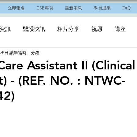
立即報名
DSE專頁
最新消息
學員成果
FAQ
資訊
醫護快訊
相片分享
祝愿
講座
26日
讀畢需時 1 分鐘
are Assistant II (Clinical
t) - (REF. NO. : NTWC-
42)