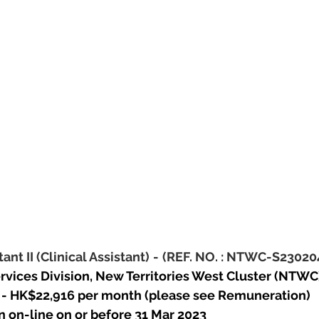
ant II (Clinical Assistant)
-
(REF. NO. : NTWC-S23020
ervices Division, New Territories West Cluster (NTWC
335 - HK$22,916 per month (please see Remuneration)
n on-line 
on or before 31 Mar 2023