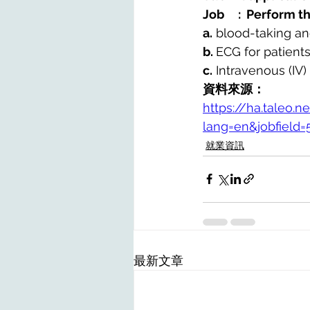
Job     :  Perform 
a.
 blood-taking an
b. 
ECG for patients
c.
 Intravenous (IV)
資料來源：
https://ha.taleo.n
lang=en&jobfield
就業資訊
最新文章