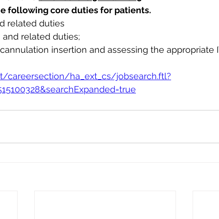
the following core duties for patients. 
d related duties
 and related duties; 
 cannulation insertion and assessing the appropriate IV
et/careersection/ha_ext_cs/jobsearch.ftl?
=515100328&searchExpanded=true