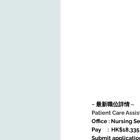
~ 最新職位詳情
～ 
Patient Care Assist
Office : Nursing S
Pay     :  HK$18,
Submit applicatio