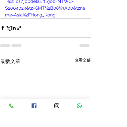
_ext_cs/jobdetail.ftl?job=NTWC-
S2004023&tz=GMT%2B08%3A00&tzna
me=Asia%2FHong_Kong
查看全部
最新文章