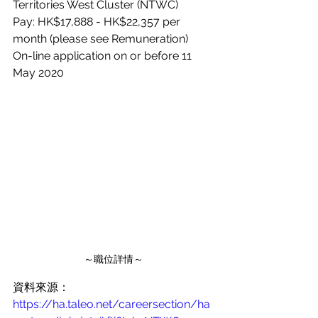
Territories West Cluster (NTWC)
Pay: HK$17,888 - HK$22,357 per 
month (please see Remuneration)
On-line application on or before 11 
May 2020
～職位詳情～
資料來源：
https://ha.taleo.net/careersection/ha