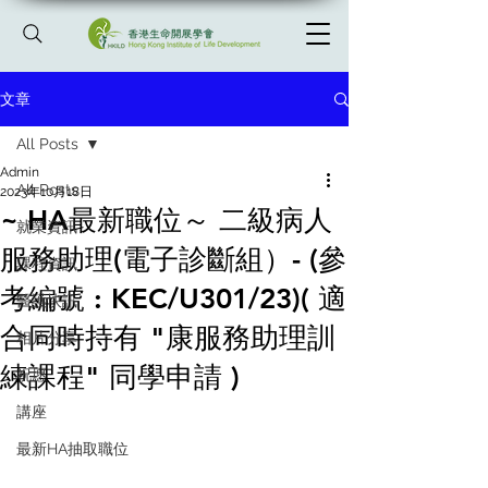
文章
All Posts
Admin
All Posts
2023年10月18日
~ HA最新職位～ 二級病人
就業資訊
服務助理(電子診斷組）- (參
課程資訊
考編號 : KEC/U301/23)( 適
醫護快訊
合同時持有 "康服務助理訓
相片分享
練課程" 同學申請 )
祝愿
講座
最新HA抽取職位