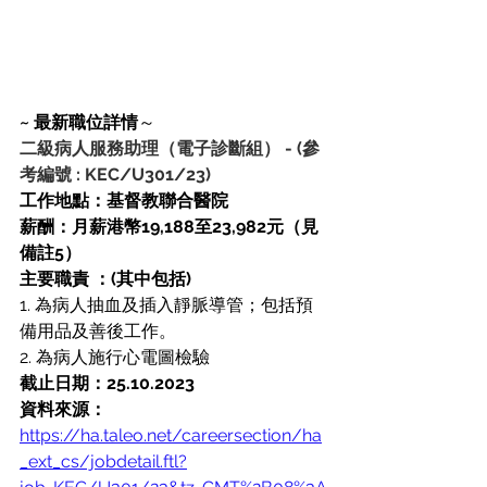
~ 最新職位詳情
～
二級病人服務助理（電子診斷組）
-
(參
考編號 : KEC/U301/23)
工作地點：基督教聯合醫院
薪酬：月薪港幣19,188至23,982元（見
備註5）
主要職責 ：(其中包括)
1. 為病人抽血及插入靜脈導管；包括預
備用品及善後工作。
2. 為病人施行心電圖檢驗
截止日期：25.10.2023
資料來源：
https://ha.taleo.net/careersection/ha
_ext_cs/jobdetail.ftl?