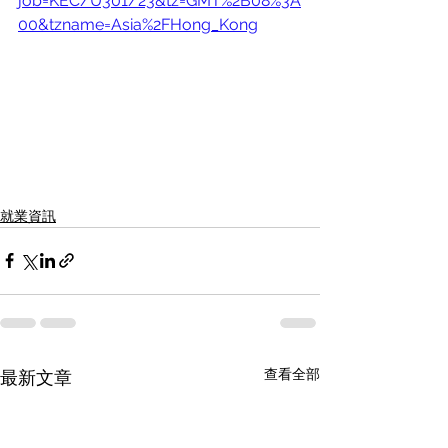
job=KEC/U301/23&tz=GMT%2B08%3A
00&tzname=Asia%2FHong_Kong
就業資訊
查看全部
最新文章