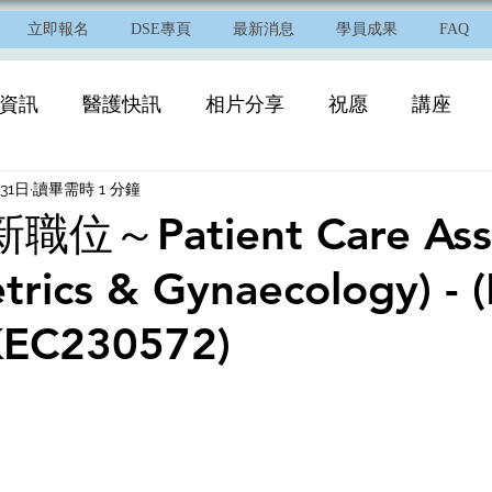
立即報名
DSE專頁
最新消息
學員成果
FAQ
資訊
醫護快訊
相片分享
祝愿
講座
31日
讀畢需時 1 分鐘
職位～Patient Care Assi
etrics & Gynaecology) - (
KEC230572)