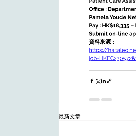
Patient Care Assis
Office : Departme
Pamela Youde Net
Pay : HK$18,335 –
Submit on-line app
資料來源：
https://ha.taleo.n
job=HKEC230572
最新文章