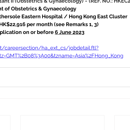
tant II (Obstetrics & Gynaecology)
-
(REF. NO.: HKEC
nt of Obstetrics & Gynaecology
hersole Eastern Hospital / Hong Kong East Cluster
 HK$22,916 per month (see Remarks 1, 3)
lication on or before 
6 June 2023
et/careersection/ha_ext_cs/jobdetail.ftl?
&tz=GMT%2B08%3A00&tzname=Asia%2FHong_Kong