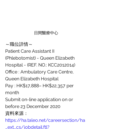
日間醫療中心
～職位詳情～
Patient Care Assistant II 
(Phlebotomist) - Queen Elizabeth 
Hospital - (REF. NO.: KCC2012014)
Office : Ambulatory Care Centre, 
Queen Elizabeth Hospital
Pay : HK$17,888– HK$22,357 per 
month
Submit on-line application on or 
before 23 December 2020
資料來源：
https://ha.taleo.net/careersection/ha
_ext_cs/jobdetail.ftl?