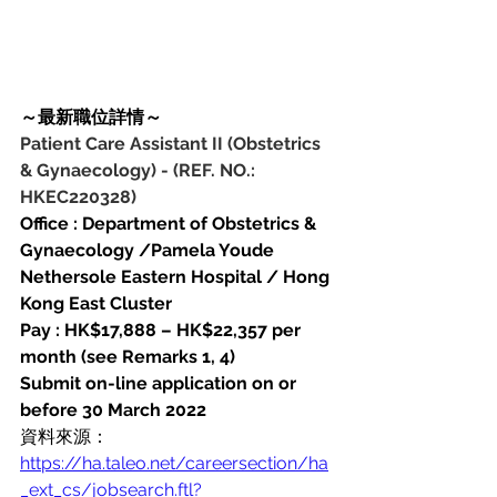
～最新職位詳情～
Patient Care Assistant II (Obstetrics 
& Gynaecology)
-
(REF. NO.: 
HKEC220328)
Office : Department of Obstetrics & 
Gynaecology /Pamela Youde 
Nethersole Eastern Hospital / Hong 
Kong East Cluster
Pay : HK$17,888 – HK$22,357 per 
month (see Remarks 1, 4)
Submit on-line application on or 
before 30 March 2022
資料來源：
https://ha.taleo.net/careersection/ha
_ext_cs/jobsearch.ftl?