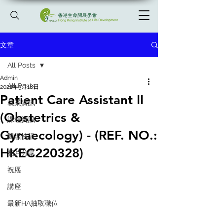
文章
All Posts
Admin
All Posts
2022年3月18日
Patient Care Assistant II
就業資訊
(Obstetrics &
課程資訊
Gynaecology) - (REF. NO.:
醫護快訊
HKEC220328)
相片分享
祝愿
講座
最新HA抽取職位