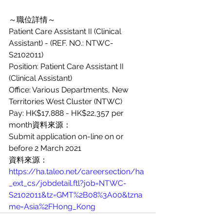
～職位詳情～
Patient Care Assistant II (Clinical 
Assistant) - (REF. NO.: NTWC-
S2102011)
Position: Patient Care Assistant II 
(Clinical Assistant)
Office: Various Departments, New 
Territories West Cluster (NTWC)
Pay: HK$17,888 - HK$22,357 per 
month資料來源：
Submit application on-line on or 
before 2 March 2021
資料來源：
https://ha.taleo.net/careersection/ha
_ext_cs/jobdetail.ftl?job=NTWC-
S2102011&tz=GMT%2B08%3A00&tzna
me=Asia%2FHong_Kong