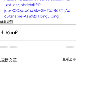
_ext_cs/jobdetail.ftl?
job=KCC2010014&tz=GMT%2B08%3A0
0&tzname=Asia%2FHong_Kong
就業資訊
查看全部
最新文章