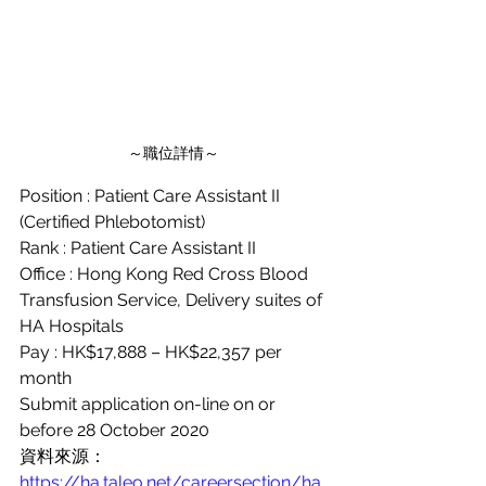
～職位詳情～
Position : Patient Care Assistant II 
(Certified Phlebotomist)
Rank : Patient Care Assistant II
Office : Hong Kong Red Cross Blood 
Transfusion Service, Delivery suites of 
HA Hospitals
Pay : HK$17,888 – HK$22,357 per 
month 
Submit application on-line on or 
before 28 October 2020
資料來源：
https://ha.taleo.net/careersection/ha