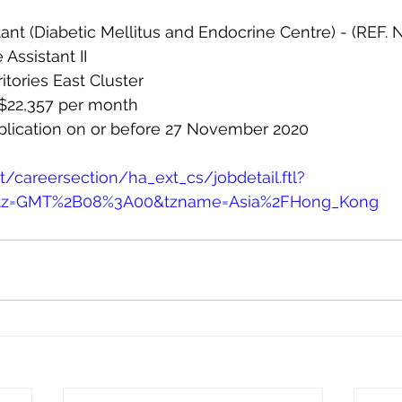
tant (Diabetic Mellitus and Endocrine Centre) - (REF.
 Assistant II
itories East Cluster
 $22,357 per month
plication on or before 27 November 2020
et/careersection/ha_ext_cs/jobdetail.ftl?
&tz=GMT%2B08%3A00&tzname=Asia%2FHong_Kong