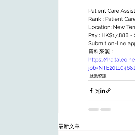
Patient Care Assis
Rank : Patient Care
Location: New Terr
Pay : HK$17,888 -
Submit on-line ap
資料來源：
https://ha.taleo.n
job=NTE2011046
就業資訊
最新文章