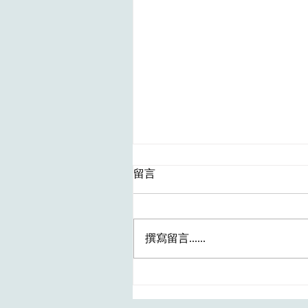
留言
撰寫留言......
同學成功入職抽血員