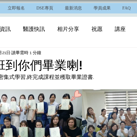
立即報名
DSE專頁
最新消息
學員成果
FAQ
資訊
醫護快訊
相片分享
祝愿
講座
月21日
讀畢需時 1 分鐘
9班到你們畢業喇!
密集式學習,終完成課程並穫取畢業證書.