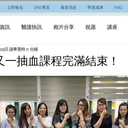
立即報名
DSE專頁
最新消息
學員成果
FAQ
資訊
醫護快訊
相片分享
祝愿
講座
月29日
讀畢需時 0 分鐘
19又一抽血課程完滿結束！