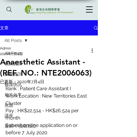
文章
All Posts
Admin
All Posts
2020年7月4日
Anaesthetic Assistant -
就業資訊
(REF. NO.: NTE2006063)
課程資訊
已更新：
2020年7月4日
醫護快訊
Rank : Patient Care Assistant I
相片分享
Work Location : New Territories East 
Cluster
祝愿
Pay : HK$22,514 - HK$26,524 per 
講座
month
Submit on-line application on or 
最新HA抽取職位
before 7 July 2020