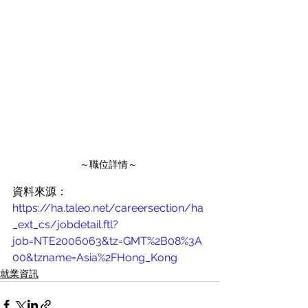
～職位詳情～ 
資料來源：
https://ha.taleo.net/careersection/ha
_ext_cs/jobdetail.ftl?
job=NTE2006063&tz=GMT%2B08%3A
00&tzname=Asia%2FHong_Kong
就業資訊