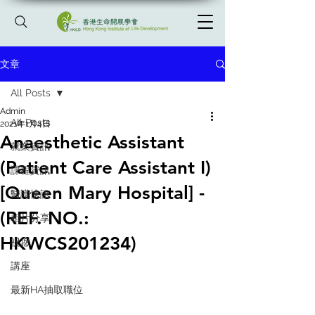
文章
All Posts
Admin
All Posts
2021年1月4日
Anaesthetic Assistant
就業資訊
(Patient Care Assistant I)
課程資訊
[Queen Mary Hospital] -
醫護快訊
(REF. NO.:
相片分享
HKWCS201234)
祝愿
講座
最新HA抽取職位