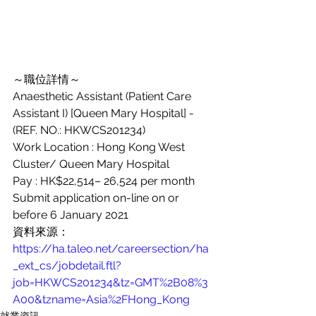
～職位詳情～
Anaesthetic Assistant (Patient Care 
Assistant I) [Queen Mary Hospital] - 
(REF. NO.: HKWCS201234)
Work Location : Hong Kong West 
Cluster/ Queen Mary Hospital
Pay : HK$22,514– 26,524 per month
Submit application on-line on or 
before 6 January 2021
資料來源：
https://ha.taleo.net/careersection/ha
_ext_cs/jobdetail.ftl?
job=HKWCS201234&tz=GMT%2B08%3
A00&tzname=Asia%2FHong_Kong
就業資訊