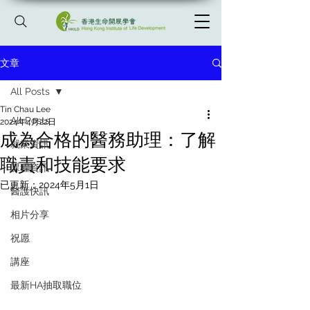
文章
All Posts
Tin Chau Lee
All Posts
2024年4月22日
成為合格的醫務助理：了解
就業資訊
職責和技能要求
課程資訊
已更新：
2024年5月1日
醫護快訊
相片分享
祝愿
講座
最新HA抽取職位