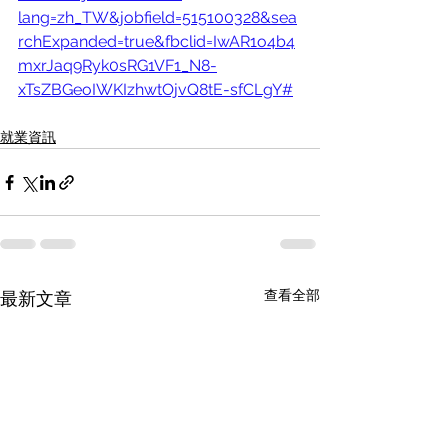
lang=zh_TW&jobfield=515100328&sea
rchExpanded=true&fbclid=IwAR1o4b4
mxrJaq9Ryk0sRG1VF1_N8-
xTsZBGeoIWKIzhwtOjvQ8tE-sfCLgY#
就業資訊
查看全部
最新文章