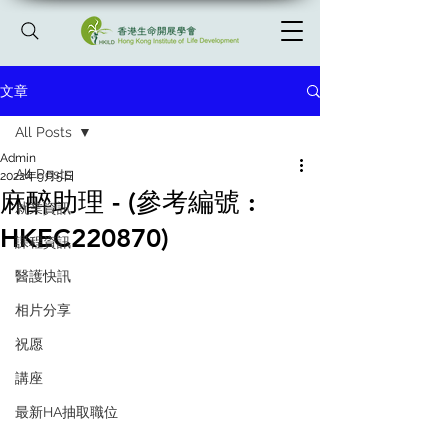
文章
All Posts
Admin
All Posts
2022年9月5日
麻醉助理 - (參考編號 :
就業資訊
HKEC220870)
課程資訊
醫護快訊
相片分享
祝愿
講座
最新HA抽取職位