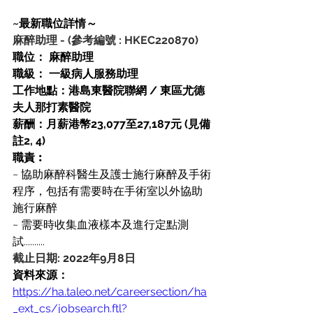
~最新職位詳情～
麻醉助理
-
(參考編號 : HKEC220870)
職位： 麻醉助理
職級： 一級病人服務助理
工作地點：港島東醫院聯網 / 東區尤德
夫人那打素醫院
薪酬：月薪港幣23,077至27,187元 (見備
註2, 4)
職責︰
~ 協助麻醉科醫生及護士施行麻醉及手術
程序，包括有需要時在手術室以外協助
施行麻醉
~ 需要時收集血液樣本及進行定點測
試..........
截止日期: 2022年9月8日
資料來源：
https://ha.taleo.net/careersection/ha
_ext_cs/jobsearch.ftl?