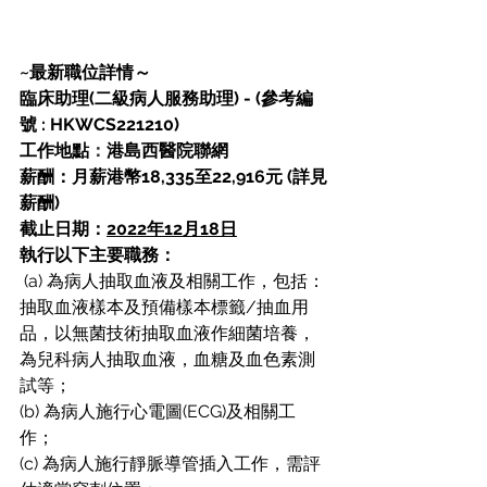
~最新職位詳情～
臨床助理(二級病人服務助理) - (參考編
號 : HKWCS221210)
工作地點
：
港島西醫院聯網
薪酬：月薪港幣18,335至22,916元 (詳見
薪酬)
截止日期：
2022年12月18日
執行以下主要職務：
 (a) 為病人抽取血液及相關工作，包括：
抽取血液樣本及預備樣本標籤/抽血用
品，以無菌技術抽取血液作細菌培養，
為兒科病人抽取血液，血糖及血色素測
試等； 
(b) 為病人施行心電圖(ECG)及相關工
作； 
(c) 為病人施行靜脈導管插入工作，需評