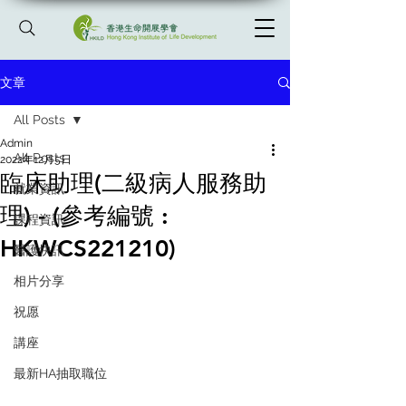
文章
All Posts
Admin
All Posts
2022年12月5日
臨床助理(二級病人服務助
就業資訊
理) - (參考編號 :
課程資訊
HKWCS221210)
醫護快訊
相片分享
祝愿
講座
最新HA抽取職位