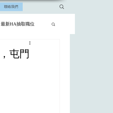
聯絡我們
最新HA抽取職位
，屯門