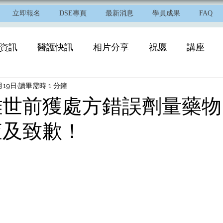
立即報名
DSE專頁
最新消息
學員成果
FAQ
資訊
醫護快訊
相片分享
祝愿
講座
月19日
讀畢需時 1 分鐘
離世前獲處方錯誤劑量藥物
查及致歉！