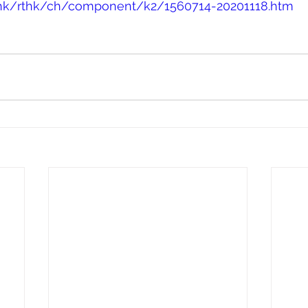
k.hk/rthk/ch/component/k2/1560714-20201118.htm