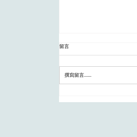
留言
撰寫留言......
（中大）醫學院研究證實，
漿EB病毒（Epstein-Barr
virus）DNA篩查能有效地提
早檢測到鼻咽癌