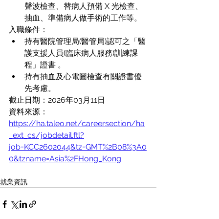
聲波檢查、替病人預備 X 光檢查、
抽血、準備病人做手術的工作等。
入職條件：
持有醫院管理局(醫管局)認可之「醫
護支援人員(臨床病人服務)訓練課
程」證書 。
持有抽血及心電圖檢查有關證書優
先考慮。
截止日期：2026年03月11日
資料來源：
https://ha.taleo.net/careersection/ha
_ext_cs/jobdetail.ftl?
job=KCC2602044&tz=GMT%2B08%3A0
0&tzname=Asia%2FHong_Kong
就業資訊