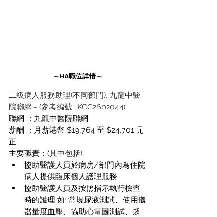
～HA職位詳情～
二級病人服務助理(不同部門), 九龍中醫
院聯網
-
(參考編號 :
KCC2602044)
聯網 ：九龍中醫院聯網
薪酬 ：月薪港幣 $19,764 至 $24,701 元
正
主要職責：
(
其中包括)
協助醫護人員於病房/部門內為住院
病人提供臨床個人護理服務
協助醫護人員及按照指示執行檢查
時的護理 如: 常規尿液測試、使用儀
器量度血壓、協助心電圖測試、超