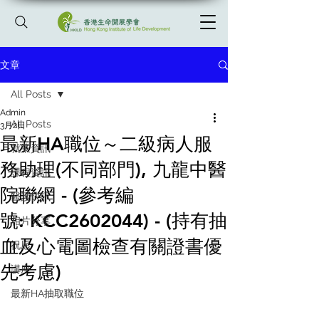
文章
All Posts
Admin
All Posts
3月2日
最新HA職位～二級病人服
就業資訊
務助理(不同部門), 九龍中醫
課程資訊
院聯網 - (參考編
醫護快訊
號: KCC2602044) - (持有抽
相片分享
血及心電圖檢查有關證書優
祝愿
先考慮)
講座
最新HA抽取職位