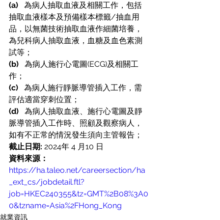
(a)
   為病人抽取血液及相關工作，包括
抽取血液樣本及預備樣本標籤/抽血用
品，以無菌技術抽取血液作細菌培養，
為兒科病人抽取血液，血糖及血色素測
試等；
(b)
   為病人施行心電圖(ECG)及相關工
作；
(c)
   為病人施行靜脈導管插入工作，需
評估適當穿刺位置；
(d)  
 為病人抽取血液、施行心電圖及靜
脈導管插入工作時、照顧及觀察病人，
如有不正常的情況發生須向主管報告；
截止日期:
 2024年 4 月10 日
資料來源：
https://ha.taleo.net/careersection/ha
_ext_cs/jobdetail.ftl?
job=HKEC240355&tz=GMT%2B08%3A0
0&tzname=Asia%2FHong_Kong
就業資訊