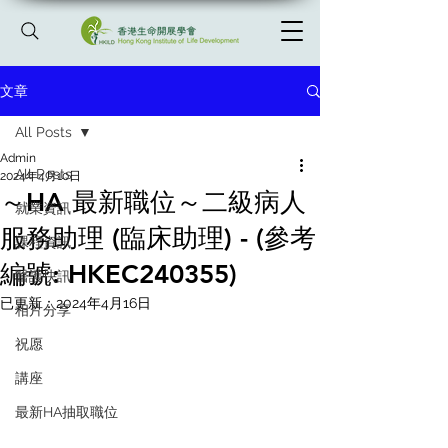
文章
All Posts
Admin
All Posts
2024年4月10日
～HA 最新職位～二級病人
就業資訊
服務助理 (臨床助理) - (參考
課程資訊
編號: HKEC240355)
醫護快訊
已更新：
2024年4月16日
相片分享
祝愿
講座
最新HA抽取職位