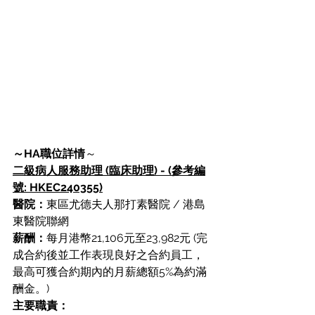
～HA職位詳情
～
二級病人服務助理 (臨床助理) - (參考編
號: HKEC240355)
醫院：
東區尤德夫人那打素醫院 / 港島
東醫院聯網
薪酬：
每月港幣21,106元至23,982元 (完
成合約後並工作表現良好之合約員工，
最高可獲合約期內的月薪總額5%為約滿
酬金。)
主要職責：