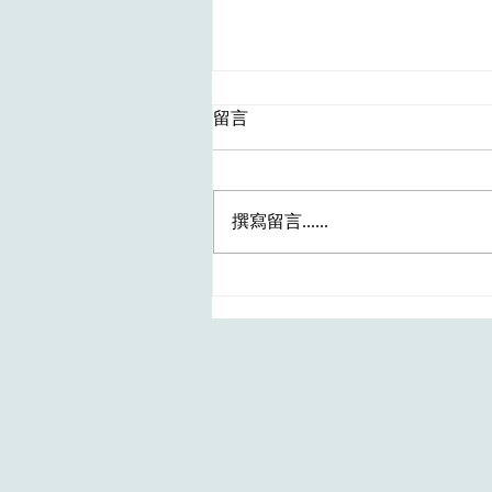
留言
撰寫留言......
最新HA職位～二級病人服務
助理 (門診部及日間化療中
心） - (參考編號:
KEC/U154/26)