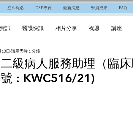
立即報名
DSE專頁
最新消息
學員成果
FAQ
資訊
醫護快訊
相片分享
祝愿
講座
月18日
讀畢需時 1 分鐘
- 二級病人服務助理（臨
號 : KWC516/21)
日