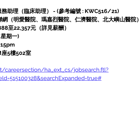
務助理（臨床助理） - (參考編號 : KWC516/21)
聯網（明愛醫院、瑪嘉烈醫院、仁濟醫院、北大嶼山醫院
88至22,357元（詳見薪酬）
 (星期一)
:15pm
座5樓502室
et/careersection/ha_ext_cs/jobsearch.ftl?
eld=515100328&searchExpanded=true#