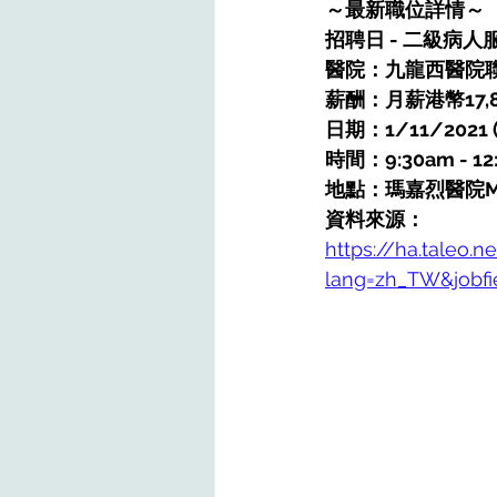
～最新職位詳情～
招聘日 - 二級病人服
醫院：九龍西醫院
薪酬：月薪港幣17,8
日期：1/11/2021
時間：9:30am - 12
地點：瑪嘉烈醫院M
資料來源：
https://ha.taleo.n
lang=zh_TW&jobfi