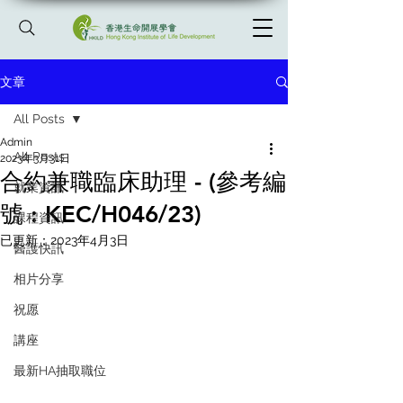
文章
All Posts
Admin
All Posts
2023年3月31日
合約兼職臨床助理 - (參考編
就業資訊
號 : KEC/H046/23)
課程資訊
已更新：
2023年4月3日
醫護快訊
相片分享
祝愿
講座
最新HA抽取職位