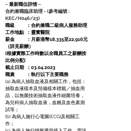
~ 最新職位詳情
～
合約兼職臨床助理
-
(參考編號 : 
KEC/H046/23)
職級          ：合約兼職二級病人服務助理
工作地點  ：靈實醫院
薪金          ：月薪港幣18,335至22,916元
（詳見薪酬）
[根據實際工作時數以全職員工之薪酬按
比例分配]
截止日期  ：03.04.2023
職責          ：執行以下主要職務
(a) 為病人抽取血液及相關工作，包括：
抽取血液樣本及預備樣本標籤／抽血用
品，以無菌技術抽取血液作細菌培養，
為兒科病人抽取血液，血糖及血色素測
試等；
(b) 為病人施行心電圖(ECG)及相關工
作；
(c) 為病人施行靜脈導管插入工作，需評