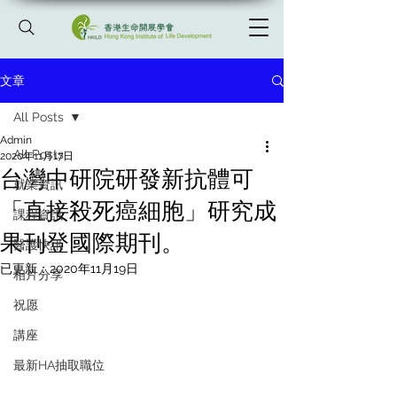
文章
All Posts
Admin
All Posts
2020年11月17日
台灣中研院研發新抗體可
就業資訊
「直接殺死癌細胞」研究成
課程資訊
果刊登國際期刊。
醫護快訊
已更新：
2020年11月19日
相片分享
祝愿
講座
最新HA抽取職位