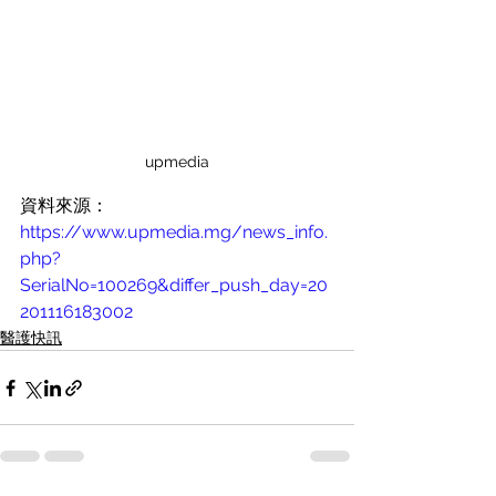
upmedia
資料來源：
https://www.upmedia.mg/news_info.
php?
SerialNo=100269&differ_push_day=20
201116183002
醫護快訊