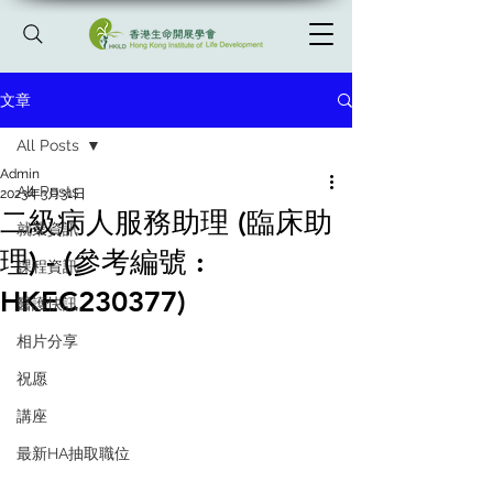
文章
All Posts
Admin
All Posts
2023年3月31日
二級病人服務助理 (臨床助
就業資訊
理) - (參考編號 :
課程資訊
HKEC230377)
醫護快訊
相片分享
祝愿
講座
最新HA抽取職位