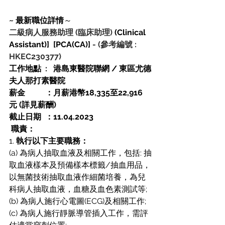
~ 最新職位詳情
～
二級病人服務助理 (臨床助理)
 (Clinical 
Assistant)]  [PCA(CA)]
-
(參考編號 : 
HKEC230377)
工作地點  :   港島東醫院聯網 / 東區尤德
夫人那打素醫院 
薪金          ：月薪港幣18,335至22,916
元 (詳見薪酬)
截止日期  ：11.04.2023 
職責：
1. 
執行以下主要職務：
(a) 為病人抽取血液及相關工作，包括: 抽
取血液樣本及預備樣本標籤/抽血用品，
以無菌技術抽取血液作細菌培養，為兒
科病人抽取血液，血糖及血色素測試等;
(b) 為病人施行心電圖(ECG)及相關工作;
(c) 為病人施行靜脈導管插入工作，需評