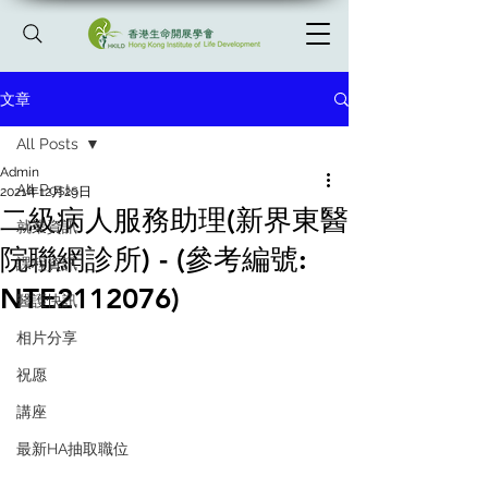
文章
All Posts
Admin
All Posts
2021年12月29日
二級病人服務助理(新界東醫
就業資訊
院聯網診所) - (參考編號:
課程資訊
NTE2112076)
醫護快訊
相片分享
祝愿
講座
最新HA抽取職位