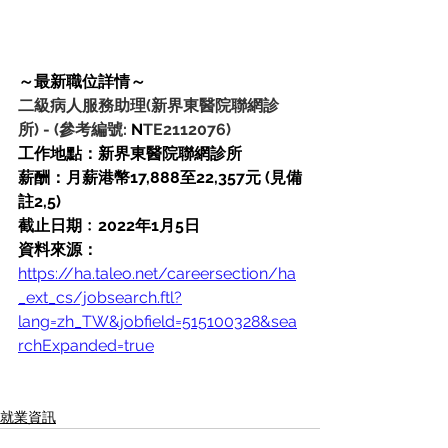
～最新職位詳情～
二級病人服務助理(新界東醫院聯網診
所)
-
(參考編號:
 N
TE2112076)
工作地點：新界東醫院聯網診所
薪酬：月薪港幣17,888至22,357元 (見備
註2,5)
截止日期﹕2022年1月5日
資料來源：
https://ha.taleo.net/careersection/ha
_ext_cs/jobsearch.ftl?
lang=zh_TW&jobfield=515100328&sea
rchExpanded=true
就業資訊