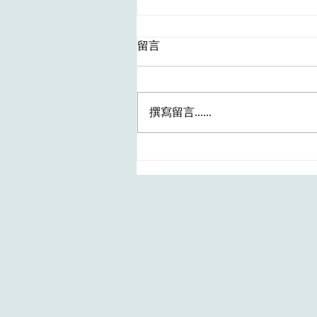
留言
撰寫留言......
最新HA職位～二級病人服務
助理 (門診部及日間化療中
心） - (參考編號:
KEC/U154/26)