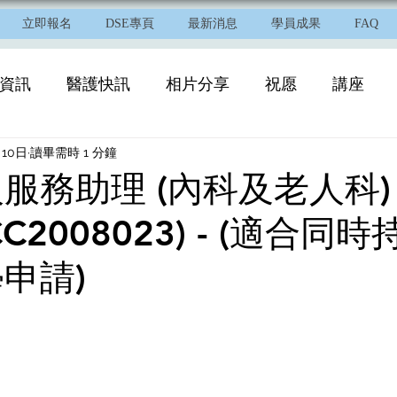
立即報名
DSE專頁
最新消息
學員成果
FAQ
資訊
醫護快訊
相片分享
祝愿
講座
月10日
讀畢需時 1 分鐘
服務助理 (內科及老人科) -
CC2008023) - (適合同時
申請)