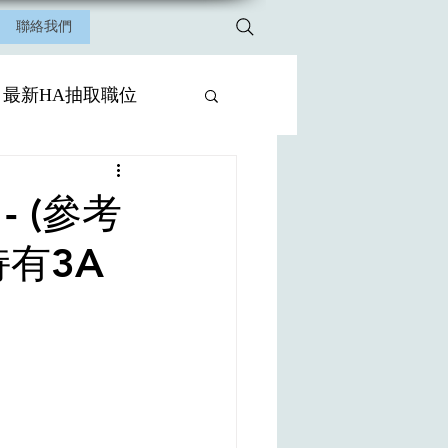
聯絡我們
最新HA抽取職位
 (參考
持有3A