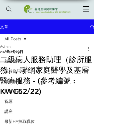
文章
All Posts
Admin
All Posts
2022年1月25日
二級病人服務助理（診所服
就業資訊
務）, 聯網家庭醫學及基層
課程資訊
醫療服務 - (參考編號 :
醫護快訊
KWC52/22)
相片分享
祝愿
講座
最新HA抽取職位