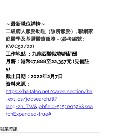
～最新職位詳情～
二級病人服務助理（診所服務）, 聯網家
庭醫學及基層醫療服務
-
(參考編號 : 
KWC52/22)
工作地點 ：九龍西醫院聯網薪酬 
月薪：港幣17,888至22,357元 (見備註
5) 
截止日期：2022年2月7日
資料來源：
https://ha.taleo.net/careersection/ha
_ext_cs/jobsearch.ftl?
lang=zh_TW&jobfield=515100328&sea
rchExpanded=true#
就業資訊