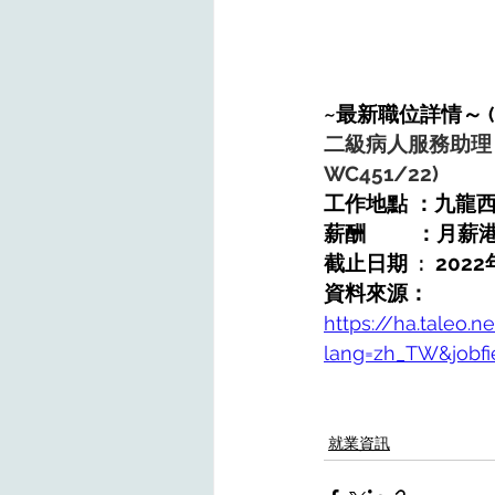
~最新職位詳情～ 
二級病人服務助理
WC451/22)
工作地點 ：九龍
薪酬         ：月薪
截止日期  :  202
資料來源：
https://ha.taleo.n
lang=zh_TW&jobfi
就業資訊