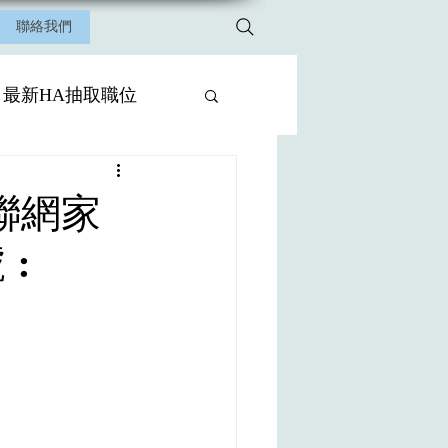
聯絡我們
最新HA抽取職位
聯網家
: