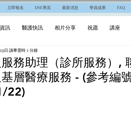
立即報名
DSE專頁
最新消息
學員成果
FAQ
資訊
醫護快訊
相片分享
祝愿
講座
19日
讀畢需時 1 分鐘
服務助理（診所服務）, 
基層醫療服務 - (參考編號 
/22)