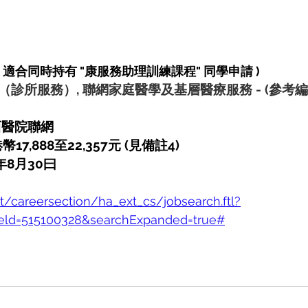
( 適合同時持有 "康服務助理訓練課程" 同學申請 )
（診所服務）, 聯網家庭醫學及基層醫療服務
-
(參考編號
西醫院聯網
港幣17,888至22,357元 (見備註4)  
2年8月30曰
et/careersection/ha_ext_cs/jobsearch.ftl?
eld=515100328&searchExpanded=true#