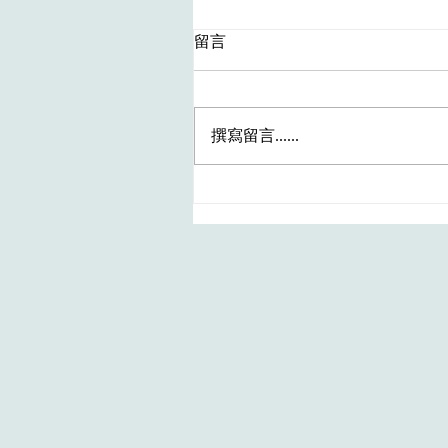
留言
撰寫留言......
最新HA職位～Patient Care
Assistant I (Anaesthetic
Assistant) [Ophthalmology] 
(REF. NO.: HKIC202607142