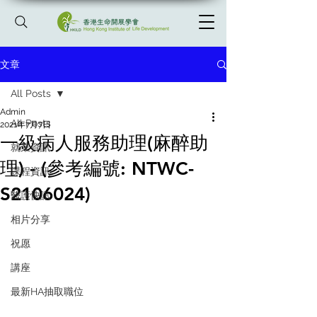
文章
All Posts
Admin
All Posts
2021年7月7日
一級病人服務助理(麻醉助
就業資訊
理) - (參考編號: NTWC-
課程資訊
S2106024)
醫護快訊
相片分享
祝愿
講座
最新HA抽取職位