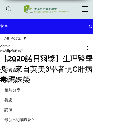
文章
All Posts
Admin
All Posts
2020年10月6日
【2020諾貝爾獎】生理醫學
就業資訊
獎，來自英美3學者現C肝病
課程資訊
毒膺殊榮
醫護快訊
相片分享
祝愿
講座
最新HA抽取職位