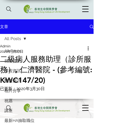
文章
All Posts
Admin
All Posts
2020年3月27日
二級病人服務助理（診所服
就業資訊
務）, 仁濟醫院 - (參考編號:
課程資訊
KWC147/20)
醫護快訊
已更新：
2020年3月30日
相片分享
祝愿
講座
最新HA抽取職位